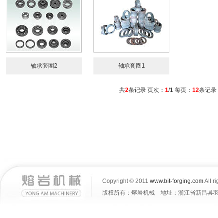
轴承套圈2
轴承套圈1
共
2
条记录 页次：
1
/1 每页：
12
条记
Copyright © 2011
www.bit-forging.com
All r
版权所有：熔岩机械 地址：浙江省新昌县羽林街道大